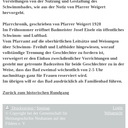
Vorstellungen von der Nutzung und Gestaltung des
Schwimmbades, wie aus der Notiz von Pfarrer Weigert
hervorgeht.
Pfarrchronik, geschrieben von Pfarrer Weigert 1928
Im Frühsommer eröffnet Badmeister Josef Eisele ein öffentliches
Schwimm- und Luftbad.
Vom Pfarramt auf die oberhirtlichen Leitsätze und Weisungen
über Schwimm- Freiluft und Luftbäder hingewiesen, worauf
vollständige Trennung der Geschlechter zu fordern ist,
verweigert er den Einbau zweckdienlicher Vorrichtungen und
gesteht nur getrennte Badezeiten für beide Geschlechter zu in der
Weise, dass das Bad zweimal wöchentlich von 2-5 Uhr
nachmittags ganz für Frauen reserviert wird.
Im übrigen will er das Bad ausdrücklich als Familienbad führen.
Zurück zum historischen Rundgang
Login
Druckversion
|
Sitemap
Webansicht
© Copyright bei der Gemeinschaft für
Heimatgeschichte Neuhausen auf den
Fildern e. V.