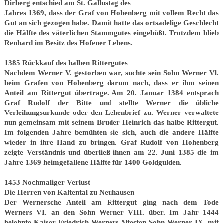
Dirberg entschied am St. Gallustag des
Jahres 1369, dass der Graf von Hohenberg mit vollem Recht das
Gut an sich gezogen habe. Damit hatte das ortsadelige Geschlecht
die Hälfte des väterlichen Stammgutes eingebüßt. Trotzdem blieb
Renhard im Besitz des Hofener Lehens.
1385 Rückkauf des halben Rittergutes
Nachdem Werner V. gestorben war, suchte sein Sohn Werner Vl.
beim Grafen von Hohenberg darum nach, dass er ihm seinen
Anteil am Rittergut übertrage. Am 20. Januar 1384 entsprach
Graf Rudolf der Bitte und stellte Werner die übliche
Verleihungsurkunde oder den Lehenbrief zu. Werner verwaltete
nun gemeinsam mit seinem Bruder Heinrich das halbe Rittergut.
Im folgenden Jahre bemühten sie sich, auch die andere Hälfte
wieder in ihre Hand zu bringen. Graf Rudolf von Hohenberg
zeigte Verständnis und überließ ihnen am 22. Juni 1385 die im
Jahre 1369 heimgefallene Hälfte für 1400 Goldgulden.
1453 Nochmaliger Verlust
Die Herren von Kaltental zu Neuhausen
Der Wernersche Anteil am Rittergut ging nach dem Tode
Werners VI. an den Sohn Werner VIII. über. Im Jahr 1444
belehnte Kaiser Friedrich Werners ältesten Sohn Werner IX. mit