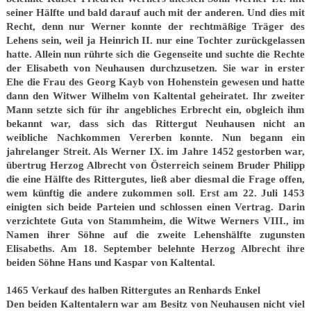
seiner Hälfte und bald darauf auch mit der anderen. Und dies mit
Recht, denn nur Werner konnte der rechtmäßige Träger des
Lehens sein, weil ja Heinrich II. nur eine Tochter zurückgelassen
hatte. Allein nun rührte sich die Gegenseite und suchte die Rechte
der Elisabeth von Neuhausen durchzusetzen. Sie war in erster
Ehe die Frau des Georg Kayb von Hohenstein gewesen und hatte
dann den Witwer Wilhelm von Kaltental geheiratet. Ihr zweiter
Mann setzte sich für ihr angebliches Erbrecht ein, obgleich ihm
bekannt war, dass sich das Rittergut Neuhausen nicht an
weibliche Nachkommen Vererben konnte. Nun begann ein
jahrelanger Streit. Als Werner IX. im Jahre 1452 gestorben war,
übertrug Herzog Albrecht von Österreich seinem Bruder Philipp
die eine Hälfte des Rittergutes, ließ aber diesmal die Frage offen,
wem künftig die andere zukommen soll. Erst am 22. Juli 1453
einigten sich beide Parteien und schlossen einen Vertrag. Darin
verzichtete Guta von Stammheim, die Witwe Werners VIII., im
Namen ihrer Söhne auf die zweite Lehenshälfte zugunsten
Elisabeths. Am 18. September belehnte Herzog Albrecht ihre
beiden Söhne Hans und Kaspar von Kaltental.
1465 Verkauf des halben Rittergutes an Renhards Enkel
Den beiden Kaltentalern war am Besitz von Neuhausen nicht viel