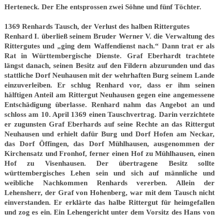
Herteneck. Der Ehe entsprossen zwei Söhne und fünf Töchter.
1369 Renhards Tausch, der Verlust des halben Rittergutes
Renhard I. überließ seinem Bruder Werner V. die Verwaltung des
Rittergutes und „ging dem Waffendienst nach.“ Dann trat er als
Rat in Württembergische Dienste. Graf Eberhardt trachtete
längst danach, seinen Besitz auf den Fildern abzurunden und das
stattliche Dorf Neuhausen mit der wehrhaften Burg seinem Lande
einzuverleiben. Er schlug Renhard vor, dass er ihm seinen
hälftigen Anteil am Rittergut Neuhausen gegen eine angemessene
Entschädigung überlasse. Renhard nahm das Angebot an und
schloss am 10. April 1369 einen Tauschvertrag. Darin verzichtete
er zugunsten Graf Eberhards auf seine Rechte an das Rittergut
Neuhausen und erhielt dafür Burg und Dorf Hofen am Neckar,
das Dorf Öffingen, das Dorf Mühlhausen, ausgenommen der
Kirchensatz und Fronhof, ferner einen Hof zu Mühlhausen, einen
Hof zu Visenhausen. Der übertragene Besitz sollte
württembergisches Lehen sein und sich auf männliche und
weibliche Nachkommen Renhards vererben. Allein der
Lehensherr, der Graf von Hohenberg, war mit dem Tausch nicht
einverstanden. Er erklärte das halbe Rittergut für heimgefallen
und zog es ein. Ein Lehengericht unter dem Vorsitz des Hans von