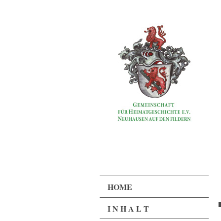
HOME
I N H A L T