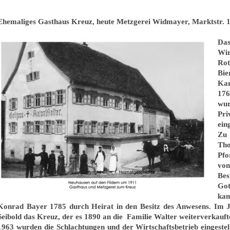
Ehemaliges Gasthaus Kreuz, heute Metzgerei Widmayer, Marktstr. 
Da
Wi
Ro
Bie
Kar
176
wur
Pri
ein
Zu 
Th
Pfo
vo
Be
Got
ka
Konrad Bayer 1785 durch Heirat in den Besitz des Anwesens. Im 
Seibold das Kreuz, der es 1890 an die Familie Walter weiterverkauft
1963 wurden die Schlachtungen und der Wirtschaftsbetrieb eingestel