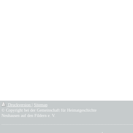
Druckversion
|
Sitemap
© Copyright bei der Gemeinschaft für Heimatgeschichte
Neuhausen auf den Fildern e. V.