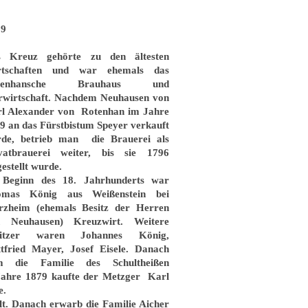
19
s Kreuz gehörte zu den ältesten
rtschaften und war ehemals das
tenhansche Brauhaus und
rwirtschaft. Nachdem Neuhausen von
l Alexander von Rotenhan im Jahre
9 an das Fürstbistum Speyer verkauft
de, betrieb man die Brauerei als
vatbrauerei weiter, bis sie 1796
gestellt wurde.
Beginn des 18. Jahrhunderts war
omas König aus Weißenstein bei
rzheim (ehemals Besitz der Herren
n Neuhausen) Kreuzwirt. Weitere
sitzer waren Johannes König,
tfried Mayer, Josef Eisele. Danach
m die Familie des Schultheißen
Jahre 1879 kaufte der Metzger Karl
e.
lt. Danach erwarb die Familie Aicher