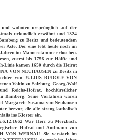
 und wohnten ursprünglich auf der
stmals urkundlich erwähnt und 1324
 Bamberg zu Besitz und bedeutendem
wei Äste. Der eine lebt heute noch im
0 Jahren im Mannesstamme erloschen.
sen, zuerst bis 1756 zur Hälfte und
h-Linie kamen 1650 durch die Heirat
NNA VON NEUHAUSEN
zu Besitz in
e Tochter von JULIUS RUDOLF VON
 Voitin zu Salzburg. Georg-Wolf
 Reichs-Hofrat, hochfürstlicher
 zu Bamberg. Seine Vorfahren waren
 mit Margarete Susanna von Neuhausen
r hervor, die alle streng katholisch
alls ins Kloster ein.
.12.1662 War Herr zu Merzbach,
mbergischer Hofrat und Amtmann von
ETH VON WERNAU. Sie verstarb im
ON WETZHAUSEN, sie starb im Jahre