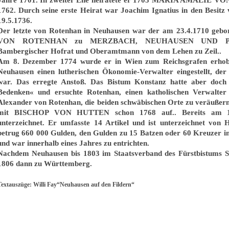
1762. Durch seine erste Heirat war Joachim Ignatius in den Besitz
19.5.1736.
Der letzte von Rotenhan in Neuhausen war der am 23.4.1710
VON ROTENHAN zu MERZBACH, NEUHAUSEN UND PFAU
Bambergischer Hofrat und Oberamtmann von dem Lehen zu Zeil..
Am 8. Dezember 1774 wurde er in Wien zum Reichsgrafen erhoben
Neuhausen einen lutherischen Ökonomie-Verwalter eingestellt, der
war. Das erregte Anstoß. Das Bistum Konstanz hatte aber doch »
Bedenken« und ersuchte Rotenhan, einen katholischen Verwalter 
Alexander von Rotenhan, die beiden schwäbischen Orte zu veräußer
mit BISCHOP VON HUTTEN schon 1768 auf.. Bereits am 16
unterzeichnet. Er umfasste 14 Artikel und ist unterzeichnet von
betrug 660 000 Gulden, den Gulden zu 15 Batzen oder 60 Kreuzer 
und war innerhalb eines Jahres zu entrichten.
Nachdem Neuhausen bis 1803 im Staatsverband des Fürstbistums 
1806 dann zu Württemberg.
Textauszüge: Willi Fay“Neuhausen auf den Fildern“