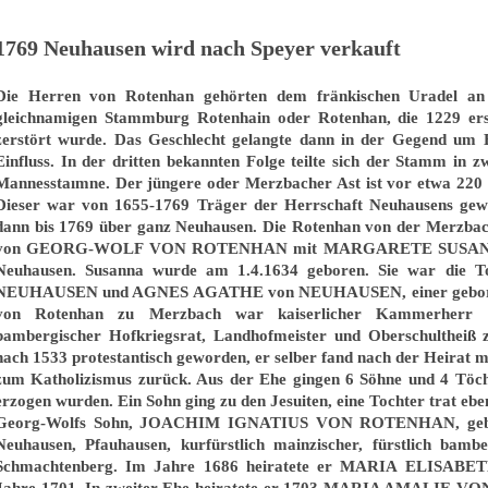
1769 Neuhausen wird nach Speyer verkauft
Die Herren von Rotenhan gehörten dem fränkischen Uradel an
gleichnamigen Stammburg Rotenhain oder Rotenhan, die 1229 er
zerstört wurde. Das Geschlecht gelangte dann in der Gegend um
Einfluss. In der dritten bekannten Folge teilte sich der Stamm in z
Mannesstaımne. Der jüngere oder Merzbacher Ast ist vor etwa 22
Dieser war von 1655-1769 Träger der Herrschaft Neuhausens gewe
dann bis 1769 über ganz Neuhausen. Die Rotenhan von der Merzbac
von
GEORG-WOLF VON ROTENHAN mit MARGARETE SUSA
Neuhausen. Susanna wurde am 1.4.1634 geboren. Sie war di
NEUHAUSEN und AGNES AGATHE von NEUHAUSEN, einer geborenen
von Rotenhan zu Merzbach war kaiserlicher Kammerherr und
bambergischer Hofkriegsrat, Landhofmeister und Oberschultheiß
nach 1533 protestantisch geworden, er selber fand nach der Heirat
zum Katholizismus zurück. Aus der Ehe gingen 6 Söhne und 4 Töchte
erzogen wurden. Ein Sohn ging zu den Jesuiten, eine Tochter trat ebenf
Georg-Wolfs Sohn, JOACHIM IGNATIUS VON ROTENHAN, geb.6
Neuhausen, Pfauhausen, kurfürstlich mainzischer, fürstlich ba
Schmachtenberg. Im Jahre 1686 heiratete er MARIA ELISAB
Jahre 1701. In zweiter Ehe heiratete er 1703 MARIA AMALIE V