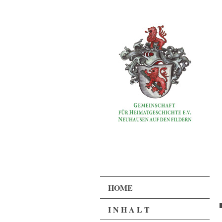
HOME
I N H A L T