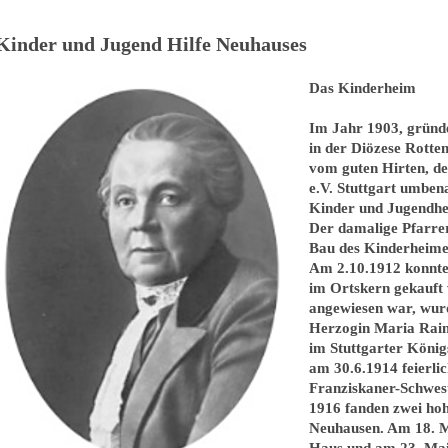
Kinder und Jugend Hilfe Neuhauses
Das Kinderheim
Im Jahr 1903, gründe
in der Diözese Rotte
vom guten Hirten,
de
e.V. Stuttgart umben
Kinder und Jugendhe
Der damalige Pfarrer
Bau des Kinderheimes
Am 2.10.1912 konnte 
im Ortskern gekauft
angewiesen war, wur
Herzogin Maria Raine
im Stuttgarter König
am 30.6.1914 feierli
Franziskaner-Schwest
1916 fanden zwei ho
Neuhausen. Am 18. M
Haus und am 23. Mai