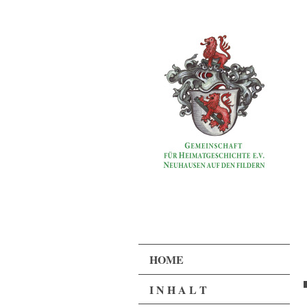
HOME
I N H A L T