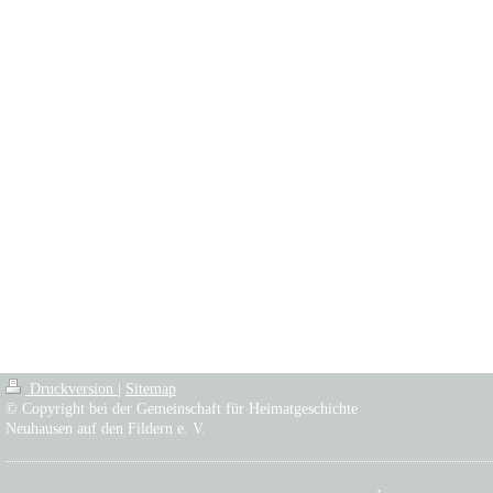
Druckversion
|
Sitemap
© Copyright bei der Gemeinschaft für Heimatgeschichte
Neuhausen auf den Fildern e. V.