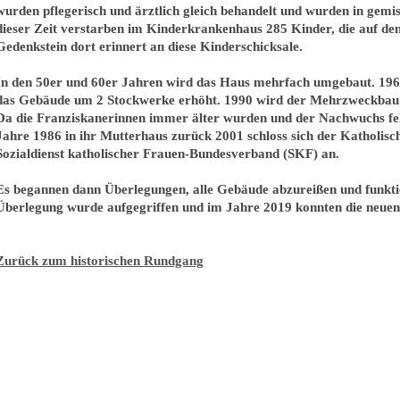
wurden pflegerisch und ärztlich gleich behandelt und wurden in gem
dieser Zeit verstarben im Kinderkrankenhaus 285 Kinder, die auf de
Gedenkstein dort erinnert an diese Kinderschicksale.
In den 50er und 60er Jahren wird das Haus mehrfach umgebaut. 196
das Gebäude um 2 Stockwerke erhöht. 1990 wird der Mehrzweckbau „
Da die Franziskanerinnen immer älter wurden und der Nachwuchs feh
Jahre 1986 in ihr Mutterhaus zurück 2001 schloss sich der Katholisch
Sozialdienst katholischer Frauen-Bundesverband (SKF) an.
Es begannen dann Überlegungen, alle Gebäude abzureißen und funktio
Überlegung wurde aufgegriffen und im Jahre 2019 konnten die neue
Zurück zum historischen Rundgang