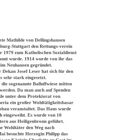
te Mathilde von Dellingshausen
nburg-Stuttgart den Rettungs-verein
r 1979 zum Katholischen Sozialdienst
annt wurde. 1914 wurde von ihr das
im Neuhausen gegründet.
 Dekan Josef Leser hat sich für den
 sehr stark eingesetzt.
die sogenannte Balluffwiese mitten
 werden. Da man auch auf Spenden
de unter dem Protektorat von
ria ein großer Wohltätigkeitsbasar
sbau veranstaltet. Das Haus wurde
ch eingeweiht. Es wurde von 10
ern aus Heiligenbronn geführt.
he Wohltäter den Weg nach
ai besuchte Herzogin Philipp das
 war Königin Charlotte zu Gast im