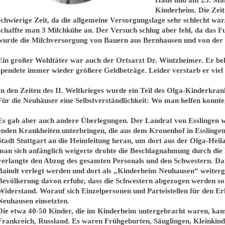
Kinderheim. Die Zeit
schwierige Zeit, da die allgemeine Versorgungslage sehr schlecht wa
schaffte man 3 Milchkühe an. Der Versuch schlug aber fehl, da das 
wurde die Milchversorgung von Bauern aus Bernhausen und von der
Ein großer Wohltäter war auch der Ortsarzt Dr. Wintzheimer. Er beh
spendete immer wieder größere Geldbeträge. Leider verstarb er viel
In den Zeiten des II. Weltkrieges wurde ein Teil des Olga-Kinderkra
Für die Neuhäuser eine Selbstverständlichkeit: Wo man helfen konnte
Es gab aber auch andere Überlegungen. Der Landrat von Esslingen wo
enden Krankheiten unterbringen, die aus dem Kronenhof in Esslingen 
Stadt Stuttgart an die Heimleitung heran, um dort aus der Olga-Heil
man sich anfänglich weigerte drohte die Beschlagnahmung durch die
verlangte den Abzug des gesamten Personals und den Schwestern. Da
Baindt verlegt werden und dort als „Kinderheim Neuhausen“ weiterg
Bevölkerung davon erfuhr, dass die Schwestern abgezogen werden soll
Widerstand. Worauf sich Einzelpersonen und Parteistellen für den Er
Neuhausen einsetzten.
Die etwa 40-50 Kinder, die im Kinderheim untergebracht waren, kame
Frankreich, Russland. Es waren Frühgeburten, Säuglingen, Kleinkind