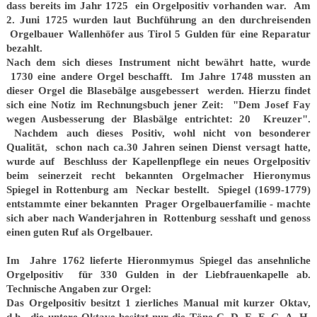
dass bereits im Jahr 1725 ein Orgelpositiv vorhanden war. Am
2. Juni 1725 wurden laut Buchführung an den durchreisenden
Orgelbauer Wallenhöfer aus Tirol 5 Gulden für eine Reparatur
bezahlt.
Nach dem sich dieses Instrument nicht bewährt hatte, wurde
1730 eine andere Orgel beschafft. Im Jahre 1748 mussten an
dieser Orgel die Blasebälge ausgebessert werden. Hierzu findet
sich eine Notiz im Rechnungsbuch jener Zeit: "Dem Josef Fay
wegen Ausbesserung der Blasbälge entrichtet: 20 Kreuzer".
Nachdem auch dieses Positiv, wohl nicht von besonderer
Qualität, schon nach ca.30 Jahren seinen Dienst versagt hatte,
wurde auf Beschluss der Kapellenpflege ein neues Orgelpositiv
beim seinerzeit recht bekannten Orgelmacher Hieronymus
Spiegel in Rottenburg am Neckar bestellt. Spiegel (1699-1779)
entstammte einer bekannten Prager Orgelbauerfamilie - machte
sich aber nach Wanderjahren in Rottenburg sesshaft und genoss
einen guten Ruf als Orgelbauer.
Im Jahre 1762 lieferte Hieronmymus Spiegel das ansehnliche
Orgelpositiv für 330 Gulden in der Liebfrauenkapelle ab.
Technische Angaben zur Orgel:
Das Orgelpositiv besitzt 1 zierliches Manual mit kurzer Oktav,