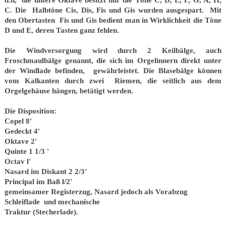
d.h, die untere Oktave besitzt nur die Töne C, D, E, F, G, A, H,
C. Die Halbtöne Cis, Dis, Fis und Gis wurden ausgespart. Mit
den Obertasten Fis und Gis bedient man in Wirklichkeit die Töne
D und E, deren Tasten ganz fehlen.
Die Windversorgung wird durch 2 Keilbälge, auch
Froschmaulbälge genannt, die sich im Orgelinnern direkt unter
der Windlade befinden, gewährleistet. Die Blasebälge können
vom Kalkanten durch zwei Riemen, die seitlich aus dem
Orgelgehäuse hängen, betätigt werden.
Die Disposition:
Copel 8'
Gedeckt 4'
Oktave 2'
Quinte 1 1/3 '
Octav l'
Nasard im Diskant 2 2/3'
Principal im Baß l/2'
gemeinsamer Registerzug, Nasard jedoch als Vorabzug
Schleiflade und mechanische
Traktur (Stecherlade).