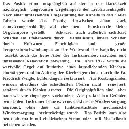
Das Positiv stand ursprünglich auf der in der Barockzeit
nachträglich eingebauten Orgelempore der Liebfrauenkapelle.
Nach einer umfassenden Umgestaltung der Kapelle in den l960er
Jahren wurde das Positiv, inzwischen schon stark
renovierungsbedürftig, auf eine neu konstruierte kleine
Orgelempore gestellt. Schwere, auch äußerlich sichtbare
Schäden am Pfeifenwerk durch Vandalismus, innere Schäden
durch Holzwurm, Feuchtigkeit und große
Temperaturschwankungen an der Westwand der Kapelle, nicht
zuletzt auch das hohe Alter des Instrumentes, machten eine
umfassende Renovation notwendig. Im Jahre 1977 wurde die
wertvolle Orgel auf Initiative eines kunstliebenden Kirchen-
chorsängers und im Auftrag der Kirchengemeinde durch die Fa.
Friedrich Weigle, Echterdingen, restauriert. Aus Kostengründen
wurden allerdings die schadhaften Pfeifen nicht renoviert,
sondern durch Kopien ersetzt. Die Originalpfeifen sind aber
nach wie vor eingelagert vorhanden. Aus praktischen Gründen
wurde dem Instrument eine externe, elektrische Windversorgung
angebaut, ohne dass die funktionstüchtige mechanische
Windversorgung beeinträchtigt wurde. Das Positiv kam also
heute alternativ mit elektrischem Strom oder mit Muskelkraft
betrieben werden.