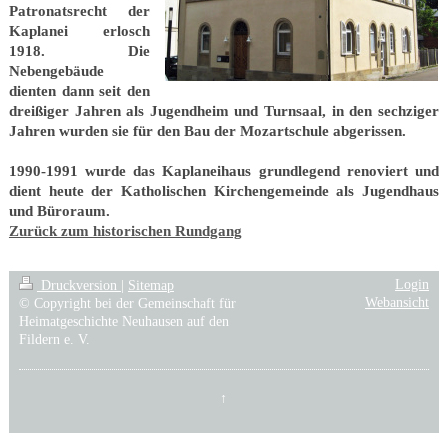
Patronatsrecht der
Kaplanei erlosch
1918. Die
Nebengebäude
dienten dann seit den
dreißiger Jahren als Jugendheim und Turnsaal, in den sechziger
Jahren wurden sie für den Bau der Mozartschule abgerissen.
1990-1991 wurde das Kaplaneihaus grundlegend renoviert und
dient heute der Katholischen Kirchengemeinde als Jugendhaus
und Büroraum.
Zurück zum historischen Rundgang
Login
Druckversion
|
Sitemap
Webansicht
© Copyright bei der Gemeinschaft für
Heimatgeschichte Neuhausen auf den
Fildern e. V.
↑