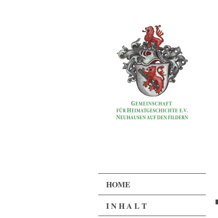
HOME
I N H A L T