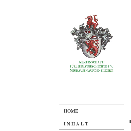
HOME
I N H A L T