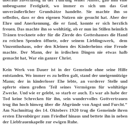
überaus zuverlässig in der Führung seiner Ämter, gab ihm eine
unbeugsame Festigkeit, wo immer es sich um das Gut
unveräußerlicher Grundsätze handelte. Sie machte ihn so
selbstlos, dass er den eigenen Nutzen nie gesucht hat. Aber der
Ehre und Anerkennung, die er fand, konnte er sich herzlich
freuen. Das machte ihn so wohltätig, ob er nun im Stillen heimlich
Tränen trocknete oder für die Zierde des Gotteshauses die Hand
zu reichen Spenden öffnete, oder seinem Lieblingswerk, dem
Vinzentiushaus, oder den Kleinen des Kinderheims eine Freude
machte. Der Mann, der in irdischen Dingen nie etwas halb
gemacht hat, War ein ganzer Christ.
Kein Werk von Dauer ist in der Gemeinde ohne seine Hilfe
entstanden. Wo immer es zu helfen galt, stand der uneigennützige
Mann; der in kinderloser Ehe lebte, an vorderer Stelle und
opferte einen großen 'Teil seines Vermögens für wohltätige
Zwecke. Und wie er gelebt, so starb er auch. Es war als habe der
Tod keine Schrecken für ihn, sein wundervolles Gottvertrauen
trug ihn hoch hinweg über die Abgründe von Angst und Furcht.“
Am Nachmittag des 14. Oktobers 1920 trug die Gemeinde ihren
ersten Ehrenbürger zum Friedhof hinaus und bettete ihn in neben
der Liebfrauenkapelle zur ewigen Ruhe.