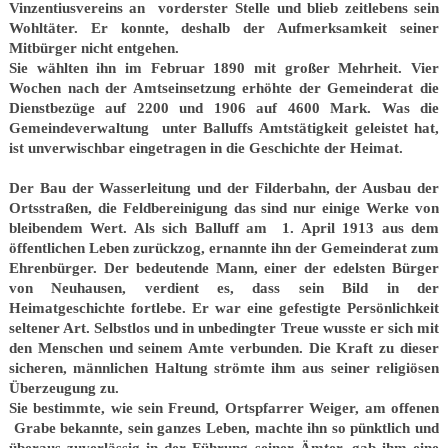
Vinzentiusvereins an vorderster Stelle und blieb zeitlebens sein
Wohltäter. Er konnte, deshalb der Aufmerksamkeit seiner
Mitbürger nicht entgehen.
Sie wählten ihn im Februar 1890 mit großer Mehrheit. Vier
Wochen nach der Amtseinsetzung erhöhte der Gemeinderat die
Dienstbezüge auf 2200 und 1906 auf 4600 Mark. Was die
Gemeindeverwaltung unter Balluffs Amtstätigkeit geleistet hat,
ist unverwischbar eingetragen in die Geschichte der Heimat.
Der Bau der Wasserleitung und der Filderbahn, der Ausbau der
Ortsstraßen, die Feldbereinigung das sind nur einige Werke von
bleibendem Wert. Als sich Balluff am 1. April 1913 aus dem
öffentlichen Leben zurückzog, ernannte ihn der Gemeinderat zum
Ehrenbürger. Der bedeutende Mann, einer der edelsten Bürger
von Neuhausen, verdient es, dass sein Bild in der
Heimatgeschichte fortlebe. Er war eine gefestigte Persönlichkeit
seltener Art. Selbstlos und in unbedingter Treue wusste er sich mit
den Menschen und seinem Amte verbunden. Die Kraft zu dieser
sicheren, männlichen Haltung strömte ihm aus seiner religiösen
Überzeugung zu.
Sie bestimmte, wie sein Freund, Ortspfarrer Weiger, am offenen
Grabe bekannte, sein ganzes Leben, machte ihn so pünktlich und