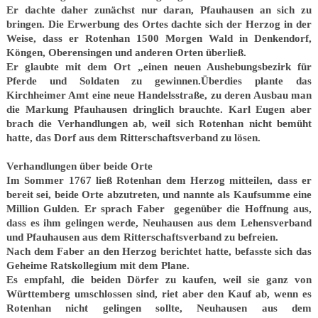
Er dachte daher zunächst nur daran, Pfauhausen an sich zu
bringen. Die Erwerbung des Ortes dachte sich der Herzog in der
Weise, dass er Rotenhan 1500 Morgen Wald in Denkendorf,
Köngen, Oberensingen und anderen Orten überließ.
Er glaubte mit dem Ort „einen neuen Aushebungsbezirk für
Pferde und Soldaten zu gewinnen.Überdies plante das
Kirchheimer Amt eine neue Handelsstraße, zu deren Ausbau man
die Markung Pfauhausen dringlich brauchte. Karl Eugen aber
brach die Verhandlungen ab, weil sich Rotenhan nicht bemüht
hatte, das Dorf aus dem Ritterschaftsverband zu lösen.
Verhandlungen über beide Orte
Im Sommer 1767 ließ Rotenhan dem Herzog mitteilen, dass er
bereit sei, beide Orte abzutreten, und nannte als Kaufsumme eine
Million Gulden. Er sprach Faber gegenüber die Hoffnung aus,
dass es ihm gelingen werde, Neuhausen aus dem Lehensverband
und Pfauhausen aus dem Ritterschaftsverband zu befreien.
Nach dem Faber an den Herzog berichtet hatte, befasste sich das
Geheime Ratskollegium mit dem Plane.
Es empfahl, die beiden Dörfer zu kaufen, weil sie ganz von
Württemberg umschlossen sind, riet aber den Kauf ab, wenn es
Rotenhan nicht gelingen sollte, Neuhausen aus dem