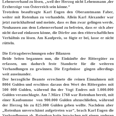
Lehensverband zu lösen, „weil der Herzog nicht Lehensmann ,der
Erzherzöge von Österreich sein könne.“
Trotzdem beauftragte Karl Eugen den Oberamtmann Faber,
weiter mit Rotenhan zu verhandeln. Allein Karl Alexander war
jetzt zurückhaltend und meinte, dass es ihm zwar gelingen werde,
Neuhausen aus dem Lehensverband zu befreien, dass er sich aber
nicht darauf einlassen könne, die Dörfer aus den ritterschaftlichen
Verhältnis zu lösen. Am Kaufpreis, so fügte er bei, lasse er nicht
rütteln.
Die Ertragsberechnungen oder Bilanzen
Beide Seiten begannen nun, die Einkünfte der Rittergüter zu
erfassen, um dadurch feste Standorte für die weiteren
Verhandlungen zu gewinnen. Die Ergebnisse gingen allerdings
weit auseinander.
Der herzogliche Beamte errechnete die reinen Einnahmen mit
8004 Gulden und erschloss daraus den Wert des Rittergutes mit
500 000 Gulden, während ihn der Vogt Endres mit 1.000.000
Gulden veranschlagte. Am 7.März 1768 war Rotenhan bereit, mit
einer Kaufsumme von 900.000 Gulden abzuschließen, während
der Herzog bis zu 825.000 Gulden geben wollte. Nachdem aber
„Rotenhan unverschämt aufgetreten war“, brach Karl Eugen die
Verhandlungen ab. Rotenhan hatte inzwischen mit einem anderen