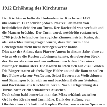
1912 Erhöhung des Kirchturms
Der Kirchturm hatte die Umbauten der Kirche seit 1479
überdauert. 1717 schrieb jedoch Pfarrer Edelmann von
bedenklichen Schäden am Turm. Der Dachstuhl war verfault und
die Mauern brüchig. Der Turm wurde notdürftig restauriert.
1760 jedoch befand der herzogliche Zimmermeister Kaim, der
als Gutachter hinzugezogen wurde, dass der Turm ohne
Lebensgefahr nicht mehr bestiegen werde könne.
Dies war der Anlass, dass Pfarrer Ament in diesem Jahr, ohne zu
wissen ob er die Kosten aufbringen konnte, den obersten Stock
des Turms abreißen und neu aufbauen nach dem Plan eines
Nürtinger Baumeisters. Die Kosten beliefen sich auf 2340 Gulden.
Die Bürger traten als freiwillige Helfer an und die Bauern stellen
ihre Fuhrwerke zur Verfügung. Selbst Bauern aus Wolfschlugen
und Sielmingen boten sich an und brachten Kalk aus Steinbach
und Backsteine aus Kirchheim heran. Nach Fertigstellung des
Turms hatte er ein schlankeres Aussehen.
Doch schon bald bemerkte man das Missverhältnis zwischen
Größe der Kirche und Turmhöhe. Dank der Stiftung von
Oberkirchenrat Schott und Kaplan Werfer, sowie vielen Spendern