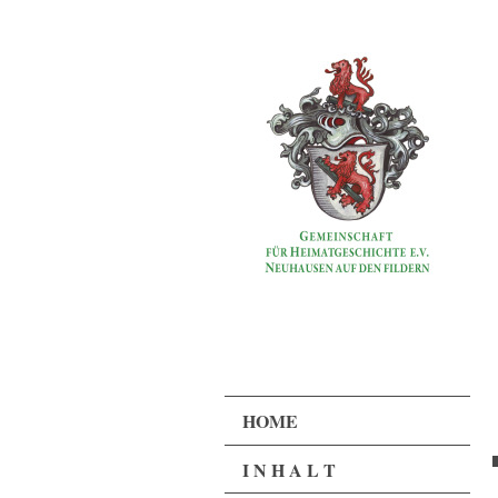
HOME
I N H A L T