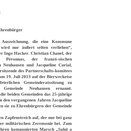
d
hrenbürger
e Auszeichnung, die eine Kommune
ird nur äußert selten verliehen“,
er Ingo Hacker. Christian Chanel, der
n Péronnas, der franzö-sischen
 Neuhausen und Jacqueline Curial,
rsitzende des Partnerschafts-komitees
 am
19. Juli 2013
auf der Bierwecketse
ierlichen Gemeinderatssitzung zu
emeinde Neuhausen ernannt.
 die beiden Gemeinden das 25-jährige
 in den vergangenen Jahren Jacqueline
den sie zu Ehrenbürgern der Gemeinde
n Zapfenstreich auf, der nur bei ganz
ser militärischen Zeremonie bei. Zum
Jahren komponierten Marsch „Salut a