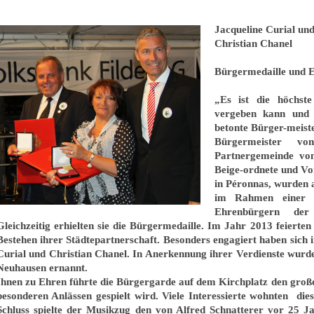
Jacqueline Curial un
Christian Chanel
Bürgermedaille und
E
„Es ist die höchst
vergeben kann und w
betonte Bürger-meist
Bürgermeister vo
Partnergemeinde von
Beige-ordnete und Vo
in Péronnas, wurden
im Rahmen einer fe
Ehrenbürgern
der G
Gleichzeitig erhielten sie die
Bürgermedaille
. Im Jahr 2013 feierten
Bestehen ihrer Städtepartnerschaft. Besonders engagiert haben sich
Curial und Christian Chanel. In Anerkennung ihrer Verdienste wur
Neuhausen ernannt.
Ihnen zu Ehren führte die Bürgergarde auf dem Kirchplatz den große
besonderen Anlässen gespielt wird. Viele Interessierte wohnten die
Schluss spielte der Musikzug den von Alfred Schnatterer vor 25 