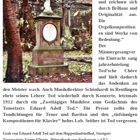
und zeichnen sich
durch Brillanz und
Originalität aus.
Die
Orgelkomposition
en sind Werke von
Bedeutung.“
Der
Männergesangver
ein Eintracht sang
jahrzehntelang
Tod‘sche Chöre
und hielt dadurch
das Andenken an
den Meister wach. Auch Musikdirektor Schönhardt in Reutlingen
ehrte seinen Lehrer Tod wiederholt durch Konzerte, letztmals
1912 durch ein „Zweitägiges Musikfest zum Gedächtnis des
Tonsetzers Eduard Adolf Tod.“ Die Presse zollte den
Tondichtungen für Tenor und Bariton und den „tiefsinnigen
Kompositionen für Klavier“ hohes Lob. Seither ist Tod vergessen.
Grab von Eduard Adolf Tod auf dem Hoppenlaufriedhof, Stuttgart
Textauszüge: Eugen Efinger „Heimatbuch von Neuhausen a.d.F.“