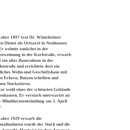
ahre 1897 trat Dr. Wintzheimer
en Dienst als Ortsarzt in Neuhausen
Er wohnte zunächst in der
stwohnung in der Karlstraße, erwarb
 ein altes Bauernhaus in der
tstraße und errichtete dort ein
tliches Wohn-und Geschäftshaus mit
en Erkern, Butzen-scheiben und
hen Stuckaturen.
ar wohl eines der schönsten Gebäude
euhausen. Er verstarb unerwartet an
r Blinddarmentzündung am 2. April
.
ahre 1929 erwarb die
-maßnahmen wurde der Stuck und die
t beraubt. Heute ist im dem Anwesen