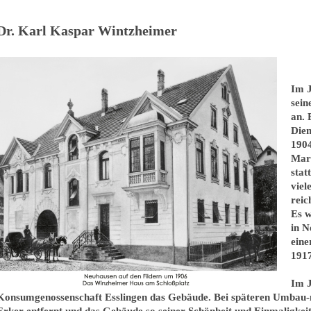
Dr. Karl Kaspar Wintzheimer
Im J
sein
an. 
Dien
1904
Mark
stat
viel
reic
Es w
in N
eine
1917
Im J
Konsumgenossenschaft Esslingen das Gebäude. Bei späteren Umbau
Erker entfernt und das Gebäude so seiner Schönheit und Einmaligkei