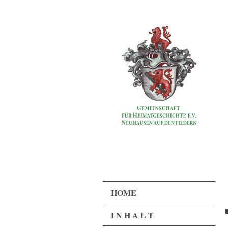
HOME
I N H A L T